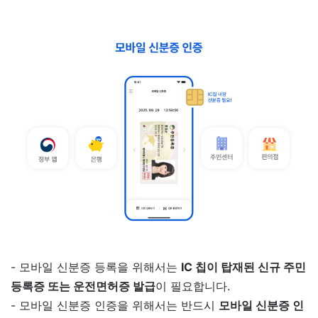
- 모바일 신분증 등록을 위해서는
IC 칩이 탑재된 신규 주민
등록증 또는 운전면허증 발급
이 필요합니다.
- 모바일 신분증 인증을 위해서는 반드시
모바일 신분증 인