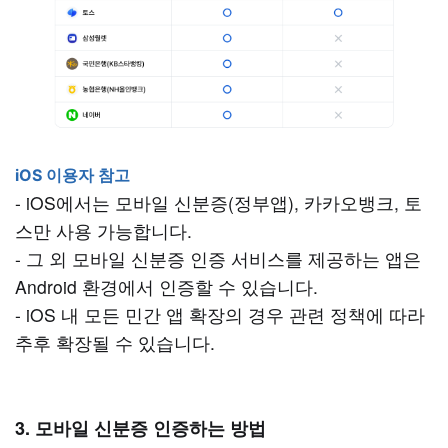
iOS 이용자 참고
- iOS에서는 모바일 신분증(정부앱), 카카오뱅크, 토
스만 사용 가능합니다.
- 그 외 모바일 신분증 인증 서비스를 제공하는 앱은
Android 환경에서 인증할 수 있습니다.
- iOS 내 모든 민간 앱 확장의 경우 관련 정책에 따라
추후 확장될 수 있습니다.
3. 모바일 신분증 인증하는 방법