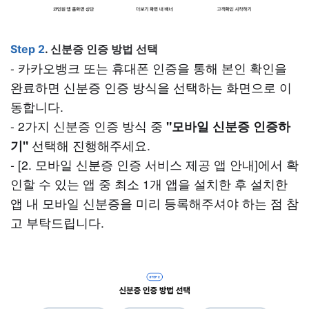
Step 2
. 신분증 인증 방법 선택
- 카카오뱅크 또는 휴대폰 인증을 통해 본인 확인을
완료하면 신분증 인증 방식을 선택하는 화면으로 이
동합니다.
- 2가지 신분증 인증 방식 중
"모바일 신분증 인증하
기"
선택해 진행해주세요.
-
[2. 모바일 신분증 인증 서비스 제공 앱 안내]에서 확
인할 수 있는 앱 중 최소 1개 앱을 설치한 후 설치한
앱 내 모바일 신분증을 미리 등록해주셔야 하는 점 참
고 부탁드립니다.