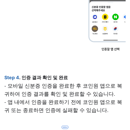
Step 4
. 인증 결과 확인 및 완료
- 모바일 신분증 인증을 완료한 후 코인원 앱으로 복
귀하여 인증 결과를 확인 및 완료할 수 있습니다.
- 앱 내에서 인증을 완료하기 전에 코인원 앱으로 복
귀 또는 종료하면 인증에 실패할 수 있습니다.