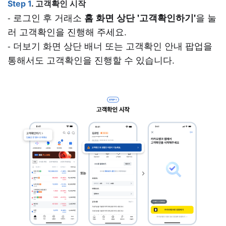
Step 1
. 고객확인 시작
- 로그인 후 거래소
홈 화면 상단 '고객확인하기'
을 눌
러 고객확인을 진행해 주세요.
- 더보기 화면 상단 배너 또는 고객확인 안내 팝업을
통해서도 고객확인을 진행할 수 있습니다.