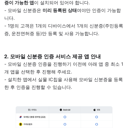
증이 가능한 앱
이 설치되어 있어야 합니다.
- 모바일 신분증은
미리 등록된 상태
여야만 인증이 가능합
니다.
- 1명의 고객은 1개의 디바이스에서 1개의 신분증(주민등록
증, 운전면허증 등)만 등록 및 사용 가능합니다.
2. 모바일 신분증 인증 서비스 제공 앱 안내
- 모바일 신분증 인증을 진행하기 이전에 아래 앱 중 최소 1
개 앱을 선택한 후 진행해 주세요.
- 설치한 앱에서 실물 IC칩을 사용해 모바일 신분증을 등록
한 후 인증을 진행할 수 있습니다.