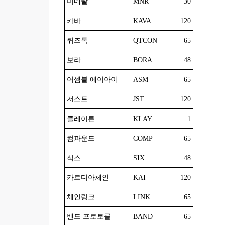
미네랄
MNR
30
카바
KAVA
120
퀴즈톡
QTCON
65
보라
BORA
48
어셈블 에이아이
ASM
65
저스트
JST
120
클레이튼
KLAY
1
컴파운드
COMP
65
식스
SIX
48
카르디아체인
KAI
120
체인링크
LINK
65
밴드 프로토콜
BAND
65