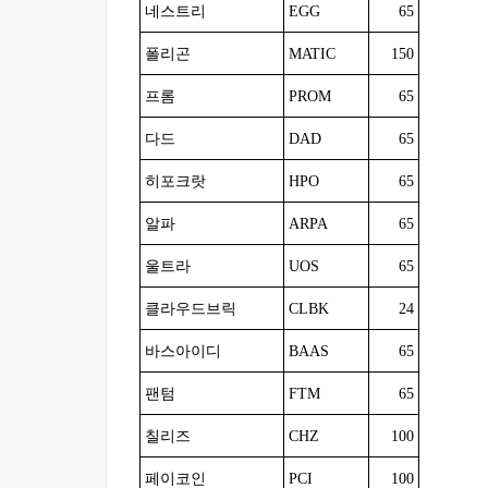
네스트리
EGG
65
폴리곤
MATIC
150
프롬
PROM
65
다드
DAD
65
히포크랏
HPO
65
알파
ARPA
65
울트라
UOS
65
클라우드브릭
CLBK
24
바스아이디
BAAS
65
팬텀
FTM
65
칠리즈
CHZ
100
페이코인
PCI
100