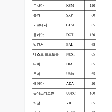
쿠사마
KSM
120
솔라
SXP
60
카르테시
CTSI
65
폴카닷
DOT
120
발란서
BAL
65
네스트 프로토콜
NEST
65
디아
DIA
65
우마
UMA
65
에이다
ADA
20
유에스디코인
USDC
100
빅션
VIC
65