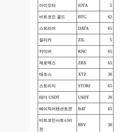
아이오타
IOTA
5
비트코인 골드
BTG
62
스트리머
DATA
65
질리카
ZIL
5
카이버
KNC
65
제로엑스
ZRX
65
테조스
XTZ
30
스토리지
STORJ
65
테더 USDT
USDT
20
베이직어텐션토큰
BAT
65
비트코인사토시비
BSV
30
전